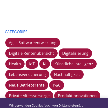
CATEGORIES
Agile Softwareentwicklung
Digitale Rentenübersicht
Digitalisierung
Health
IoT
KI
Künstliche Intelligenz
Lebensversicherung
Nachhaltigkeit
Neue Betriebsrente
P&C
Private Altersvorsorge
Produktinnovationen
Wir verwenden Cookies (auch von Drittanbietern), um
Regulatorik
rethinking insurance