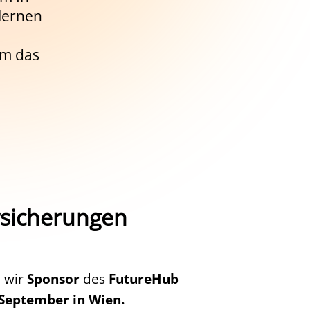
ulernen
um das
sicherungen
d wir
Sponsor
des
FutureHub
 September in Wien.