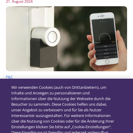
21. August 2024
P&C
Vom Produkt- zum Serviceanbieter – Die
Wir verwenden Cookies (auch von Drittanbietern), um
Chancen des Smart Home für Versicherer
Inhalte und Anzeigen zu personalisieren und
Informationen über die Nutzung der Webseite durch die
18. Januar 2023
Besucher zu sammeln. Diese Cookies helfen uns dabei,
unser Angebot zu verbessern und für Sie als Nutzer
interessanter auszugestalten. Für weitere Informationen
über die Nutzung von Cookies oder für die Änderung Ihrer
Einstellungen klicken Sie bitte auf „Cookie-Einstellungen“.
Diese Einwilligung ist freiwillig und jederzeit widerrufbar