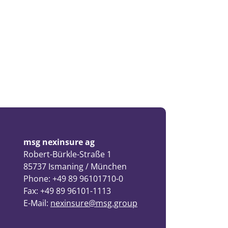
msg nexinsure ag
Robert-Bürkle-Straße 1
85737 Ismaning / München
Phone: +49 89 96101710-0
Fax: +49 89 96101-1113
E-Mail:
nexinsure@msg.group