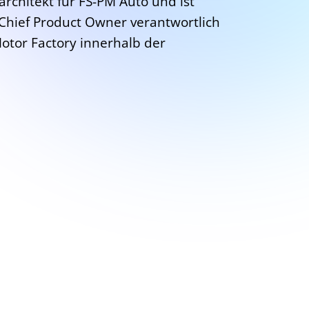
rchitekt für FS-PM Auto und ist
 Chief Product Owner verantwortlich
otor Factory innerhalb der