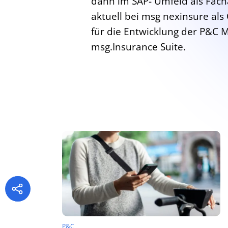
dann im SAP- Umfeld als Facha
aktuell bei msg nexinsure als
für die Entwicklung der P&C M
msg.Insurance Suite.
P&C