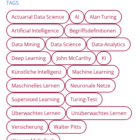
TAGS
Actuarial Data Science
AI
Alan Turing
Artificial Intelligence
Begriffsdefinitionen
Data Mining
Data Science
Data-Analytics
Deep Learning
John McCarthy
KI
Künstliche Intelligenz
Machine Learning
Maschinelles Lernen
Neuronale Netze
Supervised Learning
Turing-Test
Überwachtes Lernen
Unüberwachtes Lernen
Versicherung
Walter Pitts