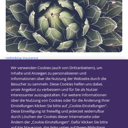
rethinking insurance
Produktinnovationen in der
Wir verwenden Cookies (auch von Drittanbietern), um
Lebensversicherung
Inhalte und Anzeigen zu personalisieren und
Informationen über die Nutzung der Webseite durch die
25. Juni 2018
Besucher zu sammeln. Diese Cookies helfen uns dabei,
unser Angebot zu verbessern und für Sie als Nutzer
interessanter auszugestalten. Für weitere Informationen
über die Nutzung von Cookies oder für die Änderung Ihrer
Einstellungen klicken Sie bitte auf „Cookie-Einstellungen“.
Diese Einwilligung ist freiwillig und jederzeit widerrufbar
durch Löschen der Cookies dieser Internetseite oder
Ändern der „Cookie-Einstellungen“. Dafür klicken Sie bitte
auf das blaue Icon, das links unten auf Ihrem Bildschirm