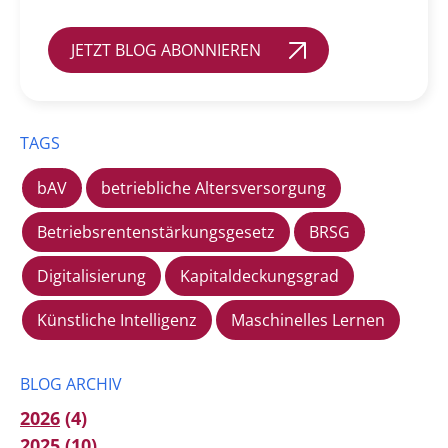
JETZT BLOG ABONNIEREN
TAGS
bAV
betriebliche Altersversorgung
Betriebsrentenstärkungsgesetz
BRSG
Digitalisierung
Kapitaldeckungsgrad
Künstliche Intelligenz
Maschinelles Lernen
BLOG ARCHIV
2026
(4)
2025
(10)