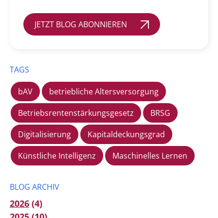
JETZT BLOG ABONNIEREN
TAGS
bAV
betriebliche Altersversorgung
Betriebsrentenstärkungsgesetz
BRSG
Digitalisierung
Kapitaldeckungsgrad
Künstliche Intelligenz
Maschinelles Lernen
BLOG ARCHIV
2026
(4)
2025
(10)