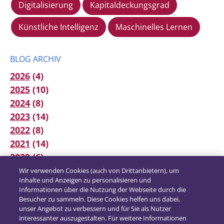
Digitalisierung
Kapitaldeckungsgrad
Künstliche Intelligenz
Maschinelles Lernen
BLOG ARCHIV
2026
(4)
2025
(10)
2024
(8)
2023
(14)
2022
(8)
2021
(14)
2020
(6)
2019
(12)
Wir verwenden Cookies (auch von Drittanbietern), um
Inhalte und Anzeigen zu personalisieren und
2018
(16)
Informationen über die Nutzung der Webseite durch die
2017
(21)
Besucher zu sammeln. Diese Cookies helfen uns dabei,
unser Angebot zu verbessern und für Sie als Nutzer
interessanter auszugestalten. Für weitere Informationen