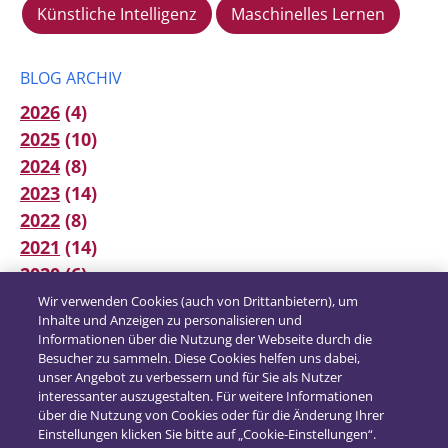
Künstliche Intelligenz
Maschinelles Lernen
BLOG ARCHIV
2026
(4)
2025
(10)
2024
(8)
2023
(14)
2022
(8)
2021
(14)
2020
(6)
2019
(12)
Wir verwenden Cookies (auch von Drittanbietern), um
Inhalte und Anzeigen zu personalisieren und
2018
(16)
Informationen über die Nutzung der Webseite durch die
2017
(21)
Besucher zu sammeln. Diese Cookies helfen uns dabei,
unser Angebot zu verbessern und für Sie als Nutzer
interessanter auszugestalten. Für weitere Informationen
über die Nutzung von Cookies oder für die Änderung Ihrer
Einstellungen klicken Sie bitte auf „Cookie-Einstellungen“.