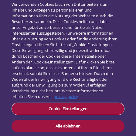
Neue Betriebsrente
Wir verwenden Cookies (auch von Drittanbietern), um
bAV-Riester – die große neue Freiheit!?
Inhalte und Anzeigen zu personalisieren und
Informationen über die Nutzung der Webseite durch die
26. Juli 2017
Besucher zu sammeln. Diese Cookies helfen uns dabei,
unser Angebot zu verbessern und für Sie als Nutzer
interessanter auszugestalten. Für weitere Informationen
über die Nutzung von Cookies oder für die Änderung Ihrer
Einstellungen klicken Sie bitte auf „Cookie-Einstellungen“.
Diese Einwilligung ist freiwillig und jederzeit widerrufbar
durch Löschen der Cookies dieser Internetseite oder
Ändern der „Cookie-Einstellungen“. Dafür klicken Sie bitte
auf das blaue Icon, das links unten auf Ihrem Bildschirm
erscheint, sobald Sie dieses Banner schließen. Durch den
Widerruf der Einwilligung wird die Rechtmäßigkeit der
aufgrund der Einwilligung bis zum Widerruf erfolgten
Verarbeitung nicht berührt. Weitere Informationen
erhalten Sie in unserer
privacy policy
Kontakt
Cookie-Einstellungen
Datenschutz
Impressum
Alle ablehnen