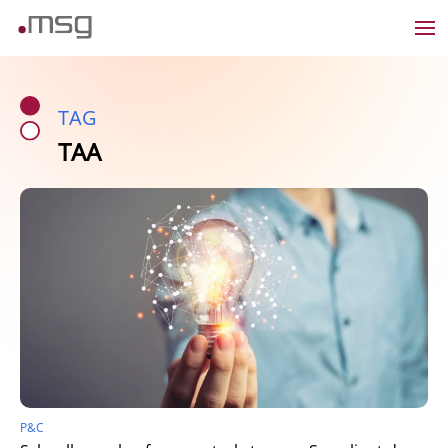
TAG
TAA
P&C