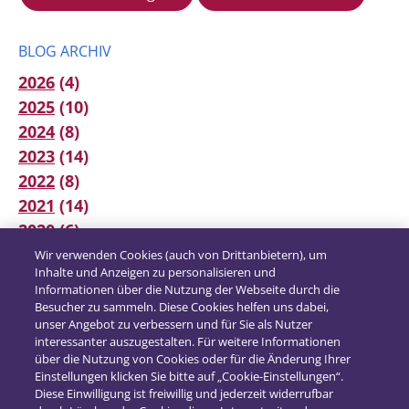
BLOG ARCHIV
2026
(4)
2025
(10)
2024
(8)
2023
(14)
2022
(8)
2021
(14)
2020
(6)
2019
(12)
Wir verwenden Cookies (auch von Drittanbietern), um
Inhalte und Anzeigen zu personalisieren und
2018
(16)
Informationen über die Nutzung der Webseite durch die
2017
(21)
Besucher zu sammeln. Diese Cookies helfen uns dabei,
unser Angebot zu verbessern und für Sie als Nutzer
interessanter auszugestalten. Für weitere Informationen
über die Nutzung von Cookies oder für die Änderung Ihrer
Einstellungen klicken Sie bitte auf „Cookie-Einstellungen“.
Diese Einwilligung ist freiwillig und jederzeit widerrufbar