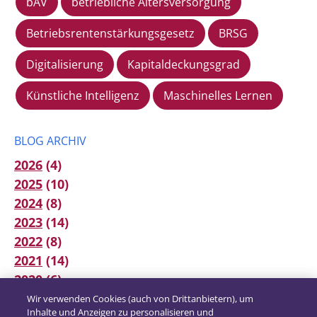
bAV
betriebliche Altersversorgung
Betriebsrentenstärkungsgesetz
BRSG
Digitalisierung
Kapitaldeckungsgrad
Künstliche Intelligenz
Maschinelles Lernen
BLOG ARCHIV
2026
(4)
2025
(10)
2024
(8)
2023
(14)
2022
(8)
2021
(14)
2020
(6)
2019
(12)
Wir verwenden Cookies (auch von Drittanbietern), um
Inhalte und Anzeigen zu personalisieren und