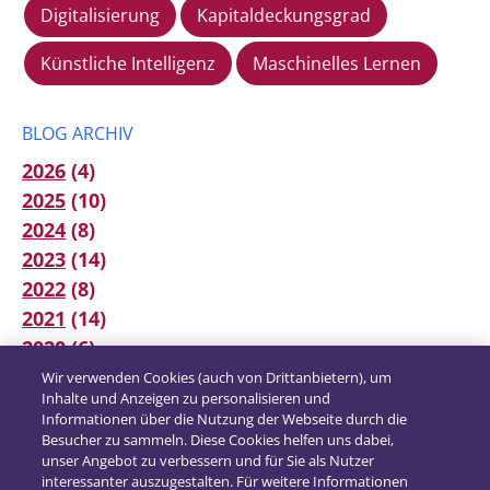
Digitalisierung
Kapitaldeckungsgrad
Künstliche Intelligenz
Maschinelles Lernen
BLOG ARCHIV
2026
(4)
2025
(10)
2024
(8)
2023
(14)
2022
(8)
2021
(14)
2020
(6)
2019
(12)
Wir verwenden Cookies (auch von Drittanbietern), um
Inhalte und Anzeigen zu personalisieren und
2018
(16)
Informationen über die Nutzung der Webseite durch die
2017
(21)
Besucher zu sammeln. Diese Cookies helfen uns dabei,
unser Angebot zu verbessern und für Sie als Nutzer
interessanter auszugestalten. Für weitere Informationen