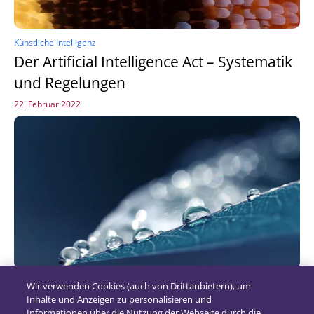
Künstliche Intelligenz
Der Artificial Intelligence Act – Systematik
und Regelungen
22. Februar 2022
Künstliche Intelligenz
Wir verwenden Cookies (auch von Drittanbietern), um
Der Artificial Intelligence Act – Update
Inhalte und Anzeigen zu personalisieren und
Informationen über die Nutzung der Webseite durch die