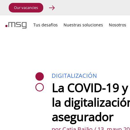
Our vacancies
Tus desafíos
Nuestras soluciones
Nosotros
DIGITALIZACIÓN
La COVID-19 y 
la digitalizació
asegurador
por Catia Baião / 13. mayo 2